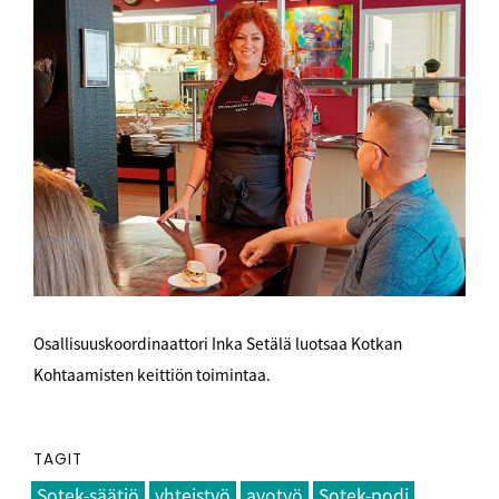
Osallisuuskoordinaattori Inka Setälä luotsaa Kotkan
Kohtaamisten keittiön toimintaa.
TAGIT
Sotek-säätiö
yhteistyö
avotyö
Sotek-podi