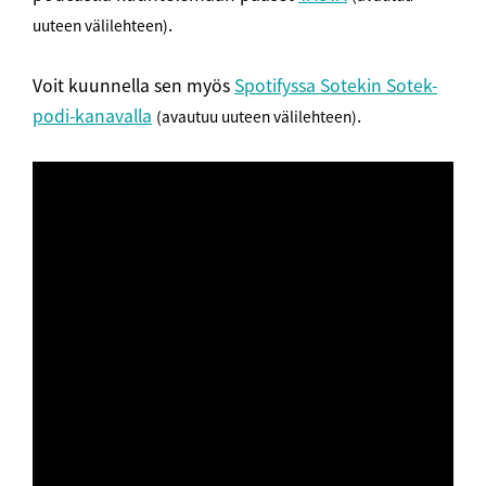
.
uuteen välilehteen)
Voit kuunnella sen myös
Spotifyssa Sotekin Sotek-
podi-kanavalla
.
(avautuu uuteen välilehteen)