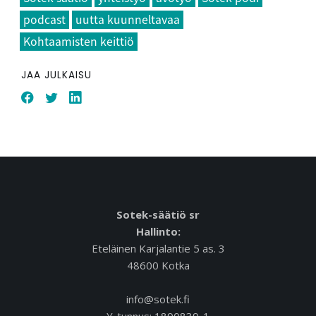
podcast
uutta kuunneltavaa
Kohtaamisten keittiö
JAA JULKAISU
Sotek-säätiö sr
Hallinto:
Eteläinen Karjalantie 5 as. 3
48600 Kotka
info@sotek.fi
Y-tunnus: 1890839-1