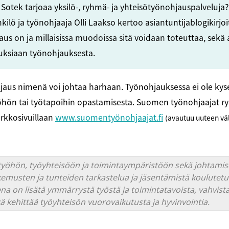
ä Sotek tarjoaa yksilö-, ryhmä- ja yhteisötyönohjauspalveluja?
kilö ja työnohjaaja Olli Laakso kertoo asiantuntijablogikirjo
aus on ja millaisissa muodoissa sitä voidaan toteuttaa, sekä
ksiaan työnohjauksesta.
jaus nimenä voi johtaa harhaan. Työnohjauksessa ei ole kys
öhön tai työtapoihin opastamisesta. Suomen työnohjaajat ry
rkkosivuillaan
www.suomentyönohjaajat.fi
(avautuu uuteen vä
yöhön, työyhteisöön ja toimintaympäristöön sekä johtamisee
emusten ja tunteiden tarkastelua ja jäsentämistä koulutet
ena on lisätä ymmärrystä työstä ja toimintatavoista, vahvis
kä kehittää työyhteisön vuorovaikutusta ja hyvinvointia.