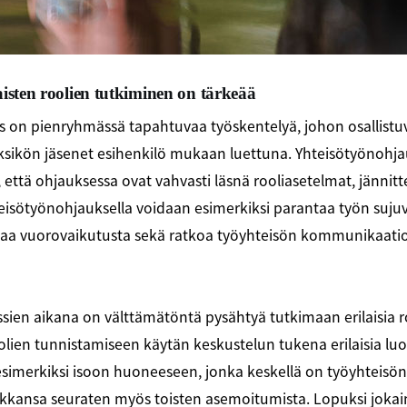
aisten roolien tutkiminen on tärkeää
s on pienryhmässä tapahtuvaa työskentelyä, johon osallist
yksikön jäsenet esihenkilö mukaan luettuna. Yhteisötyönohja
, että ohjauksessa ovat vahvasti läsnä rooliasetelmat, jännitte
eisötyönohjauksella voidaan esimerkiksi parantaa työn sujuv
staa vuorovaikutusta sekä ratkoa työyhteisön kommunikaati
ien aikana on välttämätöntä pysähtyä tutkimaan erilaisia r
olien tunnistamiseen käytän keskustelun tukena erilaisia lu
simerkiksi isoon huoneeseen, jonka keskellä on työyhteisön
kkansa seuraten myös toisten asemoitumista. Lopuksi jokai