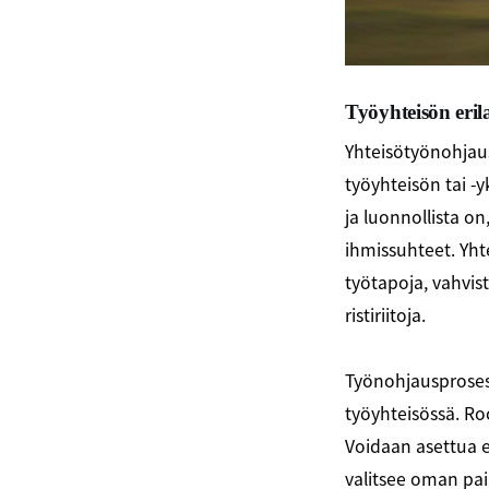
Työyhteisön eril
Yhteisötyönohjau
työyhteisön tai -
ja luonnollista on
ihmissuhteet. Yht
työtapoja, vahvi
ristiriitoja.
Työnohjausprosess
työyhteisössä. Ro
Voidaan asettua e
valitsee oman pai