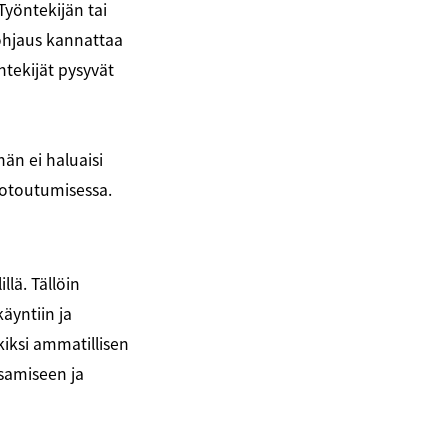
Työntekijän tai
nohjaus kannattaa
ntekijät pysyvät
hän ei haluaisi
uotoutumisessa.
lä. Tällöin
äyntiin ja
iksi ammatillisen
ksamiseen ja