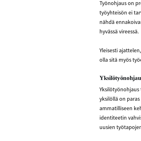
Työnohjaus on pros
työyhteisön ei ta
nähdä ennakoivana 
hyvässä vireessä.
Yleisesti ajattele
olla sitä myös t
Yksilötyönohjauk
Yksilötyönohjaus 
yksilöllä on para
ammatilliseen keh
identiteetin vahv
uusien työtapoj