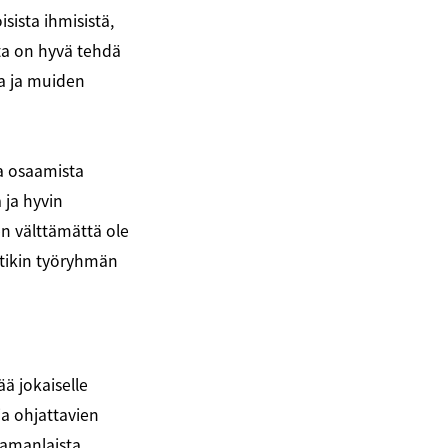
sista ihmisistä,
ta on hyvä tehdä
a ja muiden
a osaamista
 ja hyvin
en välttämättä ole
stikin työryhmän
ä jokaiselle
ja ohjattavien
samanlaista