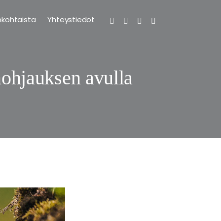
nkohtaista
Yhteystiedot
nohjauksen avulla