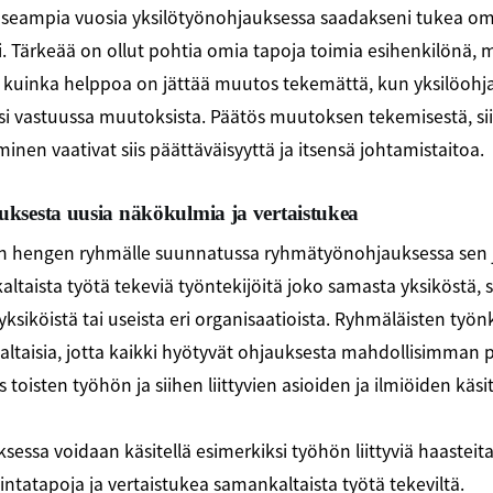
 useampia vuosia yksilötyönohjauksessa saadakseni tukea o
. Tärkeää on ollut pohtia omia tapoja toimia esihenkilönä, 
kuinka helppoa on jättää muutos tekemättä, kun yksilöohja
esi vastuussa muutoksista. Päätös muutoksen tekemisestä, si
inen vaativat siis päättäväisyyttä ja itsensä johtamistaitoa.
sesta uusia näkökulmia ja vertaistukea
 hengen ryhmälle suunnatussa ryhmätyönohjauksessa sen j
ltaista työtä tekeviä työntekijöitä joko samasta yksiköstä,
yksiköistä tai useista eri organisaatioista. Ryhmäläisten työ
ltaisia, jotta kaikki hyötyvät ohjauksesta mahdollisimman p
toisten työhön ja siihen liittyvien asioiden ja ilmiöiden käsit
ssa voidaan käsitellä esimerkiksi työhön liittyviä haasteit
ntatapoja ja vertaistukea samankaltaista työtä tekeviltä.