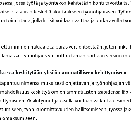
essi, jossa työtä ja työntekoa kehitetään kohti tavoitteita. 
rvitse olla kriisin keskellä aloittaakseen työnohjauksen. Työ
toimintana, jolla kriisit voidaan välttää ja jonka avulla työ
n, että ihminen haluaa olla paras versio itsestään, joten miksi 
yöelämässä. Työnohjaus voi auttaa tämän parhaan version m
sessa keskitytään yksilön ammatilliseen kehittymiseen
tapahtuu nimensä mukaisesti ohjattavan ja työnohjaajan välil
s mahdollisuus keskittyä omien ammatillisten asioidensa läpik
ittymiseen. Yksilötyönohjauksella voidaan vaikuttaa esimerk
istumiseen, työn kuormittavuuden hallitsemiseen, työssä ja
en omaksumiseen.