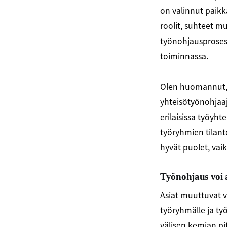
on valinnut paikka
roolit, suhteet m
työnohjausproses
toiminnassa.
Olen huomannut, 
yhteisötyönohjaaj
erilaisissa työyht
työryhmien tilant
hyvät puolet, vaik
Työnohjaus voi
Asiat muuttuvat v
työryhmälle ja ty
välisen kemian pi