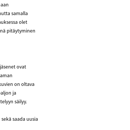
maan
mutta samalla
uksessa olet
inä pitäytyminen
äsenet ovat
 saman
nkuvien on oltava
aljon ja
telyyn säilyy.
a sekä saada uusia