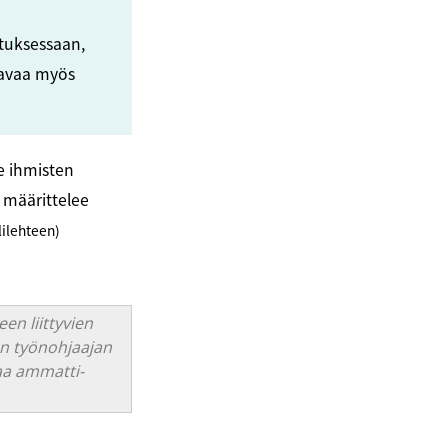
ituksessaan,
 avaa myös
e ihmisten
 määrittelee
lilehteen)
n liittyvien
un työnohjaajan
taa ammatti-