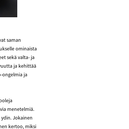
uvat saman
ukselle ominaista
et sekä valta- ja
uutta ja kehittää
o-ongelmia ja
ooleja
ovia menetelmiä.
 ydin. Jokainen
nen kertoo, miksi