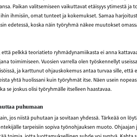
nsa. Paikan valitsemiseen vaikuttavat etäisyys ytimestä ja toi
uihin ihmisiin, omat tunteet ja kokemukset. Samaa harjoitus
sin edetessä, koska näin työryhmä näkee muutokset omass
että pelkkä teoriatieto ryhmädynamiikasta ei anna kattava
ana toimimiseen. Vuosien varrella olen työskennellyt useissa
eisöissä, ja karttunut ohjauskokemus antaa turvaa sille, että 
eista yhtä huolissani kuin työryhmät itse. Näen usein nopea
ka se joskus olisi työryhmälle itselleen haastavaa.
 auttaa puhumaan
ain, jos niistä puhutaan ja sovitaan yhdessä. Tärkeää on löytä
öntekijälle tarpeisiin sopiva työnohjauksen muoto. Ohjaajan 
tää toimia, jotta luottamuksellinen suhde voi syntyä. Kahta 