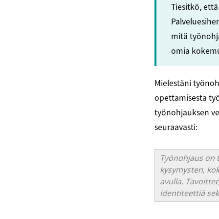
Tiesitkö, ett
Palveluesihen
mitä työnohj
omia kokemu
Mielestäni työnoh
opettamisesta ty
työnohjauksen ve
seuraavasti:
Työnohjaus on t
kysymysten, kok
avulla. Tavoitte
identiteettiä se