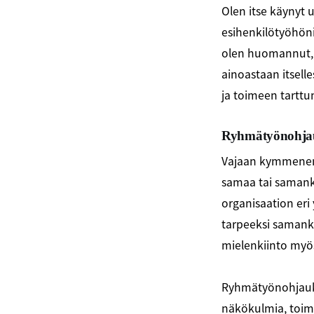
Olen itse käynyt
esihenkilötyöhöni
olen huomannut, 
ainoastaan itsell
ja toimeen tarttum
Ryhmätyönohjauk
Vajaan kymmenen
samaa tai samanka
organisaation eri 
tarpeeksi samanka
mielenkiinto myös 
Ryhmätyönohjaukse
näkökulmia, toimi