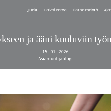
Haku
Palvelumme
Tietoa meistä
Aja
tykseen ja ääni kuuluviin työ
15 . 01 . 2026
Asiantuntijablogi