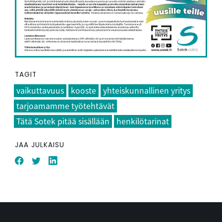
TAGIT
vaikuttavuus
kooste
yhteiskunnallinen yritys
tarjoamamme työtehtävät
Tätä Sotek pitää sisällään
henkilötarinat
JAA JULKAISU