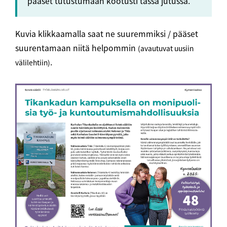
pääset tutustumaan kootusti tässä jutussa.
Kuvia klikkaamalla saat ne suuremmiksi / pääset
suurentamaan niitä helpommin
(avautuvat uusiin
.
välilehtiin)