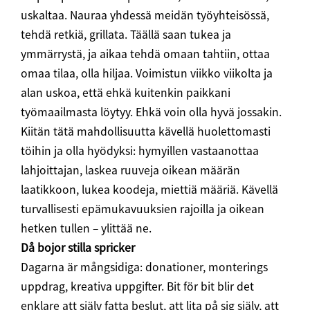
uskaltaa. Nauraa yhdessä meidän työyhteisössä,
tehdä retkiä, grillata. Täällä saan tukea ja
ymmärrystä, ja aikaa tehdä omaan tahtiin, ottaa
omaa tilaa, olla hiljaa. Voimistun viikko viikolta ja
alan uskoa, että ehkä kuitenkin paikkani
työmaailmasta löytyy. Ehkä voin olla hyvä jossakin.
Kiitän tätä mahdollisuutta kävellä huolettomasti
töihin ja olla hyödyksi: hymyillen vastaanottaa
lahjoittajan, laskea ruuveja oikean määrän
laatikkoon, lukea koodeja, miettiä määriä. Kävellä
turvallisesti epämukavuuksien rajoilla ja oikean
hetken tullen – ylittää ne.
Då bojor stilla spricker
Dagarna är mångsidiga: donationer, monterings
uppdrag, kreativa uppgifter. Bit för bit blir det
enklare att själv fatta beslut, att lita på sig själv, att