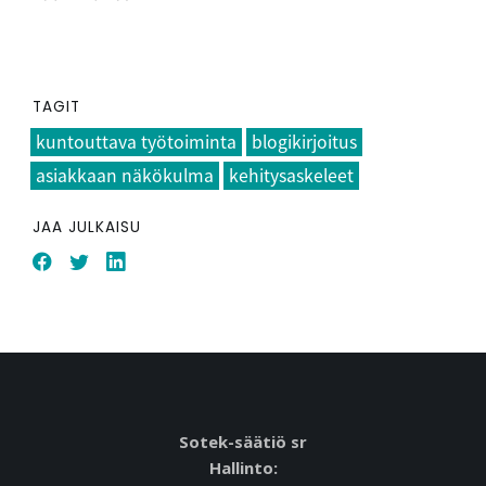
TAGIT
kuntouttava työtoiminta
blogikirjoitus
asiakkaan näkökulma
kehitysaskeleet
JAA JULKAISU
Sotek-säätiö sr
Hallinto: