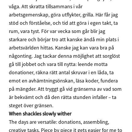
våga. Att skratta tillsammans i vår
arbetsgemenskap, göra utflykter, grilla. Här får jag
stöd och förståelse, och tid att göra i egen takt, ta
rum, vara tyst. För var vecka som går blir jag
starkare och börjar tro att kanske ändå min plats i
arbetsvärlden hittas. Kanske jag kan vara bra på
någonting. Jag tackar denna möjlighet att sorglöst
gå till jobbet och vara till nytta: leende motta
donationer, räkna rätt antal skruvar i en låda, ta
emot en avhämtningsönskan, läsa koder, fundera
på mängder. Att tryggt gå vid gränserna av vad som
är bekvämt och då den rätta stunden infaller – ta
steget över gränsen.
When shackles slowly wither
The days are versatile: donations, assembling,
creative tasks. Piece by piece it gets easier for me to