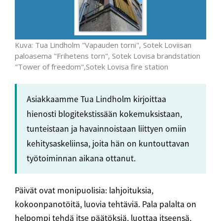
Kuva: Tua Lindholm "Vapauden torni", Sotek Loviisan
paloasema "Frihetens torn", Sotek Lovisa brandstation
"Tower of freedom",Sotek Lovisa fire station
Asiakkaamme Tua Lindholm kirjoittaa
hienosti blogitekstissään kokemuksistaan,
tunteistaan ja havainnoistaan liittyen omiin
kehitysaskeliinsa, joita hän on kuntouttavan
työtoiminnan aikana ottanut.
Päivät ovat monipuolisia: lahjoituksia,
kokoonpanotöitä, luovia tehtäviä. Pala palalta on
helpompi tehdä itse päätöksiä, luottaa itseensä,