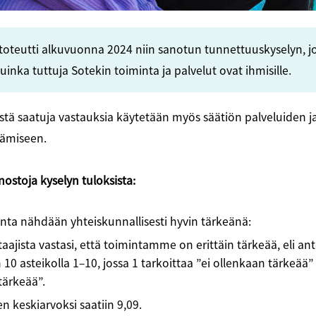
 toteutti alkuvuonna 2024 niin sanotun tunnettuuskyselyn, j
kuinka tuttuja Sotekin toiminta ja palvelut ovat ihmisille.
tä saatuja vastauksia käytetään myös säätiön palveluiden ja
tämiseen.
nostoja kyselyn tuloksista:
nta nähdään yhteiskunnallisesti hyvin tärkeänä:
aajista vastasi, että toimintamme on erittäin tärkeää, eli an
0 asteikolla 1–10, jossa 1 tarkoittaa ”ei ollenkaan tärkeää” 
 tärkeää”.
n keskiarvoksi saatiin 9,09.