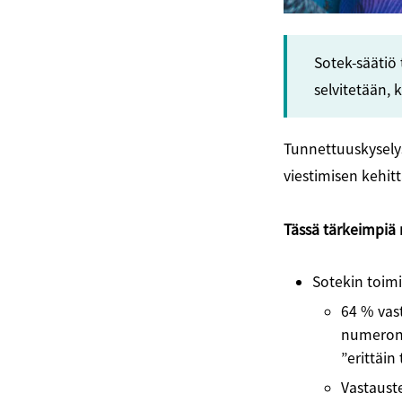
Sotek-säätiö
selvitetään, 
Tunnettuuskyselys
viestimisen kehit
Tässä tärkeimpiä 
Sotekin toimi
64 % vast
numeron 1
”erittäin
Vastauste