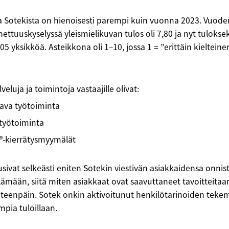
a Sotekista on hienoisesti parempi kuin vuonna 2023. Vuode
ettuuskyselyssä yleismielikuvan tulos oli 7,80 ja nyt tulokseks
05 yksikköä. Asteikkona oli 1–10, jossa 1 = ”erittäin kielteinen
.
eluja ja toimintoja vastaajille olivat:
ava työtoiminta
 työtoiminta
®-kierrätysmyymälät
usivat selkeästi eniten Sotekin viestivän asiakkaidensa onnist
lämään, siitä miten asiakkaat ovat saavuttaneet tavoitteita
teenpäin. Sotek onkin aktivoitunut henkilötarinoiden tekem
mpia tuloillaan.