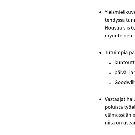
Yleismielikuv
tehdyssä tunn
Nousua siis 0,
myönteinen”
Tutuimpia palv
kuntoutt
päivä- ja
Goodwill
Vastaajat hal
poluista työe
elämässään e
niitä on usea