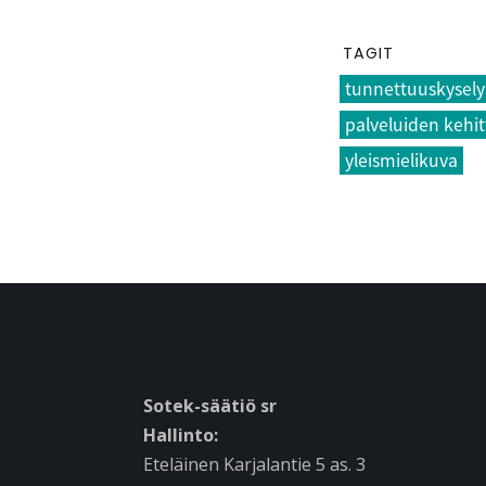
TAGIT
tunnettuuskysely
palveluiden kehi
yleismielikuva
Sotek-säätiö sr
Hallinto:
Eteläinen Karjalantie 5 as. 3