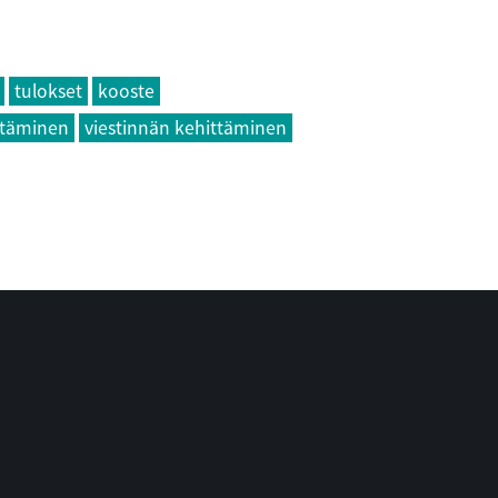
tulokset
kooste
ttäminen
viestinnän kehittäminen