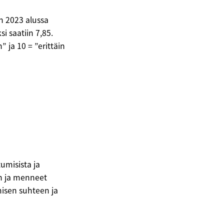
n 2023 alussa
i saatiin 7,85.
” ja 10 = ”erittäin
umisista ja
an ja menneet
isen suhteen ja