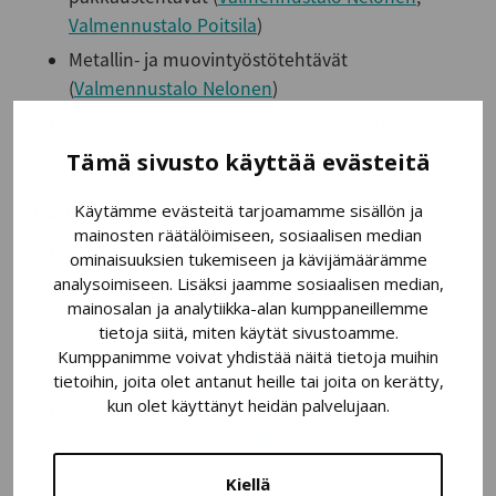
Valmennustalo Poitsila
)
Metallin- ja muovintyöstötehtävät
(
Valmennustalo Nelonen
)
Toimitilahuoltotehtävät (mahdollisia useissa
toimipisteissämme)
Tämä sivusto käyttää evästeitä
Itä-Uudellamaalla:
Käytämme evästeitä tarjoamamme sisällön ja
mainosten räätälöimiseen, sosiaalisen median
Keittiötehtävät (
Valmennustalo Pajatti
)
ominaisuuksien tukemiseen ja kävijämäärämme
Kierrätysmyymälä-, varasto- ja kuljetustehtävät
analysoimiseen. Lisäksi jaamme sosiaalisen median,
mainosalan ja analytiikka-alan kumppaneillemme
(
Valmennustalo Kuninkaanportti / Goodwill
tietoja siitä, miten käytät sivustoamme.
Porvoo
)
Kumppanimme voivat yhdistää näitä tietoja muihin
Kiinteistönhoito (
Valmennustalo Pajatti
)
tietoihin, joita olet antanut heille tai joita on kerätty,
kun olet käyttänyt heidän palvelujaan.
Kokoonpano- ja
pakkaustehtävät (
Valmennustalo
Kuninkaanportti / Kokoonpano
Kiellä