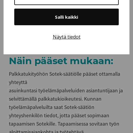
Porvoo
ja
Valmennustalo Pajatti
)
Toimitilahuoltotehtävät (mahdollisia useissa
toimipisteissämme)
Salli kaikki
Valmennustalo Pajatissa
on hyödynnettävissä
myös monipuolinen puutyötila
Näytä tiedot
Näin pääset mukaan:
Palkkatukityöhön Sotek-säätiölle pääset ottamalla
yhteyttä
asuinkuntasi työelämäpalveluiden asiantuntijaan ja
selvittämällä palkkatukioikeutesi. Kunnan
työelämäpalveluilta saat Sotek-säätiön
yhteyshenkilön tiedot, jotta pääset sopimaan
tapaamisen Sotekille. Tapaamisessa sovitaan työn
aloittamisajankohta ja työtehtävä.