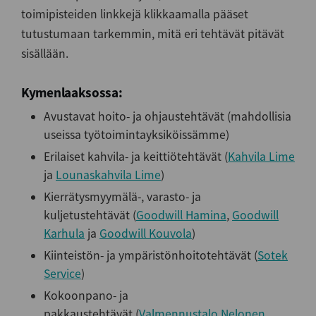
toimipisteiden linkkejä klikkaamalla pääset
tutustumaan tarkemmin, mitä eri tehtävät pitävät
sisällään.
Kymenlaaksossa:
Avustavat hoito- ja ohjaustehtävät (mahdollisia
useissa työtoimintayksiköissämme)
Erilaiset kahvila- ja keittiötehtävät (
Kahvila Lime
ja
Lounaskahvila Lime
)
Kierrätysmyymälä-, varasto- ja
kuljetustehtävät (
Goodwill Hamina
,
Goodwill
Karhula
ja
Goodwill Kouvola
)
Kiinteistön- ja ympäristönhoitotehtävät (
Sotek
Service
)
Kokoonpano- ja
pakkaustehtävät (
Valmennustalo Nelonen
,