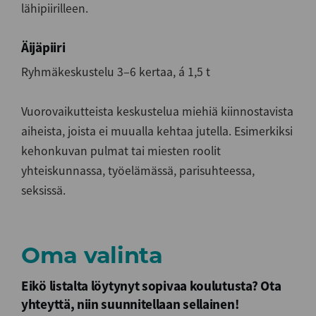
lähipiirilleen.
Äijäpiiri
Ryhmäkeskustelu 3‒6 kertaa, á 1,5 t
Vuorovaikutteista keskustelua miehiä kiinnostavista
aiheista, joista ei muualla kehtaa jutella. Esimerkiksi
kehonkuvan pulmat tai miesten roolit
yhteiskunnassa, työelämässä, parisuhteessa,
seksissä.
Oma valinta
Eikö listalta löytynyt sopivaa koulutusta? Ota
yhteyttä, niin suunnitellaan sellainen!