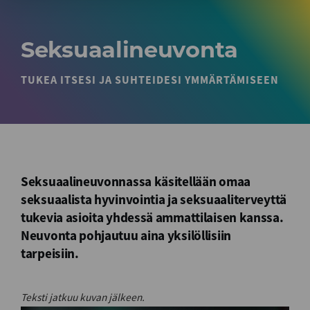
Seksuaalineuvonta
TUKEA ITSESI JA SUHTEIDESI YMMÄRTÄMISEEN
Seksuaalineuvonnassa käsitellään omaa
seksuaalista hyvinvointia ja seksuaaliterveyttä
tukevia asioita yhdessä ammattilaisen kanssa.
Neuvonta pohjautuu aina yksilöllisiin
tarpeisiin.
Teksti jatkuu kuvan jälkeen.