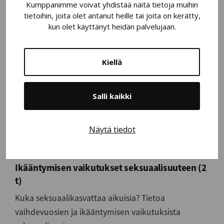
Kumppanimme voivat yhdistää näitä tietoja muihin
ikäisten seksuaalisuuteen ja seksuaalikasvatukseen
tietoihin, joita olet antanut heille tai joita on kerätty,
liittyviä teemoja. Lisäksi koulutuksessa jaetaan
kun olet käyttänyt heidän palvelujaan.
kattava paketti netistä löytyviä, tähän aiheeseen
liittyviä linkkejä.
Kiellä
Panosta parisuhteeseen (2 t)
Salli kaikki
Hyvinvoivan parisuhteen tunnusmerkkejä ja
työkaluja parisuhteen parantamiseksi. Voidaan
suunnata myös nuorille tai kehitysvammaisille
Näytä tiedot
“parisuhdeopiskelijoille”.
Ikääntymisen vaikutukset seksuaalisuuteen (2
t)
Kuka seksuaalikasvattaa aikuisia? Tietoa
vaihdevuosien ja ikääntymisen vaikutuksista