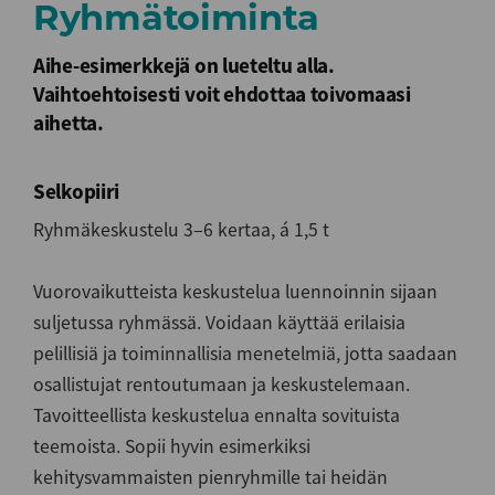
Ryhmätoiminta
Aihe-esimerkkejä on lueteltu alla.
Vaihtoehtoisesti voit ehdottaa toivomaasi
aihetta.
Selkopiiri
Ryhmäkeskustelu 3‒6 kertaa, á 1,5 t
Vuorovaikutteista keskustelua luennoinnin sijaan
suljetussa ryhmässä. Voidaan käyttää erilaisia
pelillisiä ja toiminnallisia menetelmiä, jotta saadaan
osallistujat rentoutumaan ja keskustelemaan.
Tavoitteellista keskustelua ennalta sovituista
teemoista. Sopii hyvin esimerkiksi
kehitysvammaisten pienryhmille tai heidän