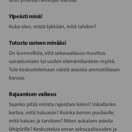
sovit yhdessä neuvojan kanssa.
Ylpeästi minä!
Kuka olen, mistä tykkään, mitä tahdon?
Tutustu uuteen minääsi
On luonnollista, että seksuaalisuus muuttuu
sairastumisen tai uuden elämäntilanteen myötä.
Tule keskustelemaan näistä asioista ammattilaisen
kanssa.
Rajaamisen vaikeus
Saanko pitää omista rajoistani kiinni? Uskallanko
kertoa, mitä haluaisin? Kuinka kerron puolisolle,
mitä haluan ja tarvitsen? Miten aukaisen asioita
lähipiirille? Keskustelua oman seksuaalisuuden ja