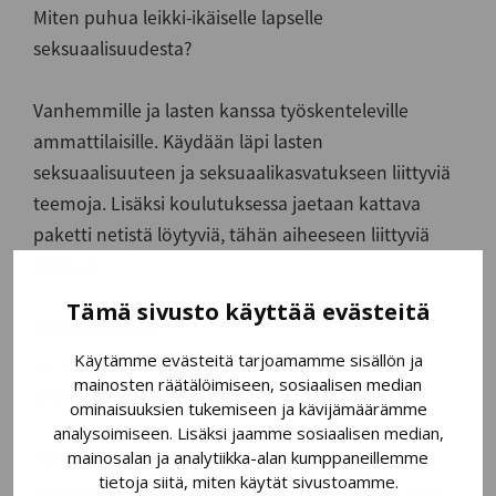
Miten puhua leikki-ikäiselle lapselle
seksuaalisuudesta?
Vanhemmille ja lasten kanssa työskenteleville
ammattilaisille. Käydään läpi lasten
seksuaalisuuteen ja seksuaalikasvatukseen liittyviä
teemoja. Lisäksi koulutuksessa jaetaan kattava
paketti netistä löytyviä, tähän aiheeseen liittyviä
linkkejä.
Tämä sivusto käyttää evästeitä
Rispektiä (2 t)
Käytämme evästeitä tarjoamamme sisällön ja
Kuinka tunnistat ja tuet teini-ikäisen
mainosten räätälöimiseen, sosiaalisen median
seksuaalisuutta ja kasvua?
ominaisuuksien tukemiseen ja kävijämäärämme
analysoimiseen. Lisäksi jaamme sosiaalisen median,
mainosalan ja analytiikka-alan kumppaneillemme
Vanhemmille ja teini-ikäisten kanssa
tietoja siitä, miten käytät sivustoamme.
työskenteleville ammattilaisille. Käydään läpi teini-