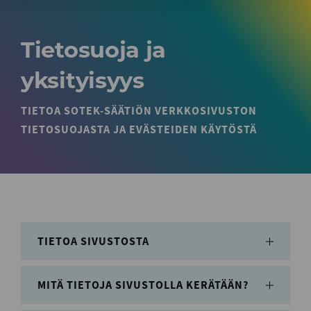
Tietosuoja ja
yksityisyys
TIETOA SOTEK-SÄÄTIÖN VERKKOSIVUSTON
TIETOSUOJASTA JA EVÄSTEIDEN KÄYTÖSTÄ
TIETOA SIVUSTOSTA
Sotek-säätiö sr:n verkkosivustolla (sotek.fi)
MITÄ TIETOJA SIVUSTOLLA KERÄTÄÄN?
tarjotaan tietoa säätiön toiminnasta sekä