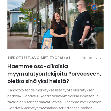
TIEDOTTEET
-
AVOIMET TYÖPAIKAT
28 . 01 . 2026
Haemme osa-aikaisia
myymälätyöntekijöitä Porvooseen,
oletko sinä yksi heistä?
Tahdotko tehdä merkityksellistä työtä kierrätyksen
parissa? Goodwill®-kierrätysmyymälöissä ihmisten ja
tavaroiden tarinat saavat jatkoa. Haemme nyt Porvoon
Goodwill-kierrätysmyymälään tarvittaessa työhön