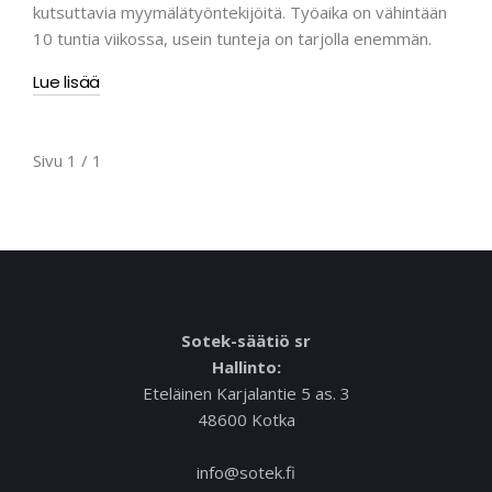
kutsuttavia myymälätyöntekijöitä. Työaika on vähintään
10 tuntia viikossa, usein tunteja on tarjolla enemmän.
Lue lisää
Sivu 1 / 1
Sotek-säätiö sr
Hallinto:
Eteläinen Karjalantie 5 as. 3
48600 Kotka
info@sotek.fi