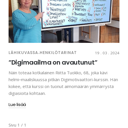
LÄHIKUVASSA
-
HENKILÖTARINAT
19 . 03 . 2024
”Digimaailma on avautunut”
Näin toteaa kotkalainen Riitta Tuokko, 68, joka kävi
helmi‒maaliskuussa pitkän Digimotivaattori-kurssin. Hän
kokee, että kurssi on tuonut aimomäärän ymmärrystä
digiasioita kohtaan.
Lue lisää
Sivu 1 / 1