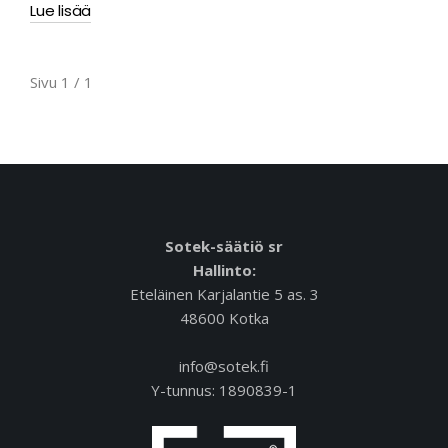
Lue lisää
Sivu 1 / 1
Sotek-säätiö sr
Hallinto:
Eteläinen Karjalantie 5 as. 3
48600 Kotka
info@sotek.fi
Y-tunnus: 1890839-1