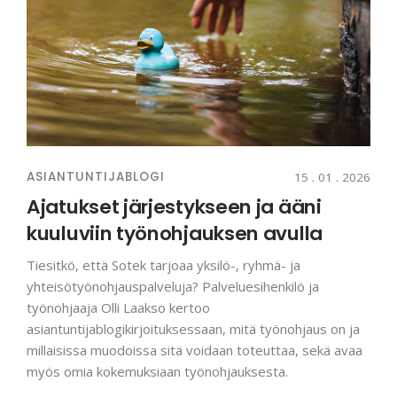
ASIANTUNTIJABLOGI
15 . 01 . 2026
Ajatukset järjestykseen ja ääni
kuuluviin työnohjauksen avulla
Tiesitkö, että Sotek tarjoaa yksilö-, ryhmä- ja
yhteisötyönohjauspalveluja? Palveluesihenkilö ja
työnohjaaja Olli Laakso kertoo
asiantuntijablogikirjoituksessaan, mitä työnohjaus on ja
millaisissa muodoissa sitä voidaan toteuttaa, sekä avaa
myös omia kokemuksiaan työnohjauksesta.