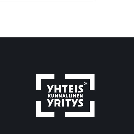
Avittaja-ryhmä
Avittajan luontoretket
avoimet työpaikat
avotyö
bändi
blogi
blogikirjoitus
digiähky
digiasiat
digilaitteet
digimaailma
digimotivaattori
Digimotivaattori-kurssi
Digimotivaattorin syksyn 2026
kurssit
digiopastaja
digiopastaja-kurssi
digitaaliset taidot
digitaalisuus
digitaidot
digitaidot haltuun
digitaitojen opettelu
digitaitojen oppiminen
digivälineet