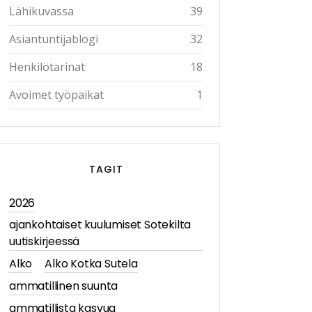
Lähikuvassa
39
Asiantuntijablogi
32
Henkilötarinat
18
Avoimet työpaikat
1
TAGIT
2026
ajankohtaiset kuulumiset Sotekilta
uutiskirjeessä
Alko
Alko Kotka Sutela
ammatillinen suunta
ammatillista kasvua