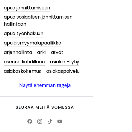
apua jännittämiseen
apua sosiaalisen jännittämisen
hallintaan
apua työnhakuun
apulaismyymäläpäällikkö
arjenhallinta
arki
arvot
asenne kohdillaan
asiakas-tyhy
asiakaskokemus
asiakaspalvelu
asiakastarina
asiakastarinat
Näytä enemmän tageja
asiakasymmärrys
asiakkaan näkökulma
SEURAA MEITÄ SOMESSA
asiantuntijablogi
askartelu
askartelu- ja käsityötuotteet
av-media
avajaiset
Avittaja