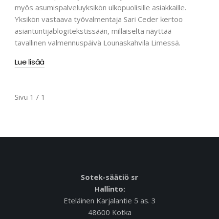
myös asumispalveluyksikön ulkopuolisille asiakkaille.
Yksikön vastaava työvalmentaja Sari Ceder kertoo
asiantuntijablogitekstissään, millaiselta näyttää
tavallinen valmennuspäivä Lounaskahvila Limessä.
Lue lisää
Sivu 1 / 1
Sotek-säätiö sr
Hallinto:
Eteläinen Karjalantie 5 as. 3
48600 Kotka