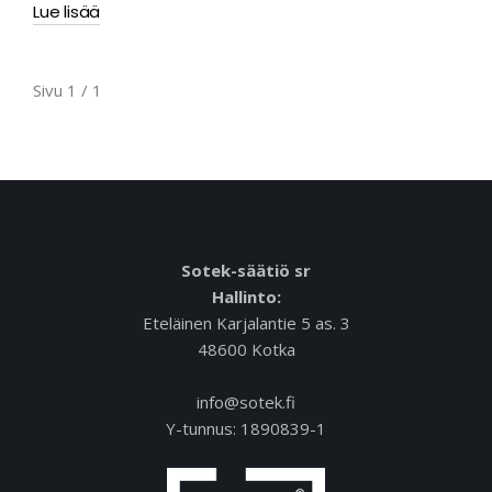
Lue lisää
Sivu 1 / 1
Sotek-säätiö sr
Hallinto:
Eteläinen Karjalantie 5 as. 3
48600 Kotka
info@sotek.fi
Y-tunnus: 1890839-1