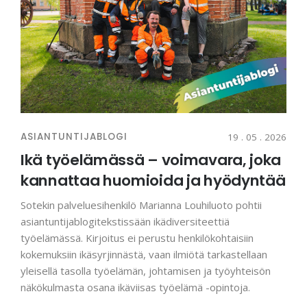
ASIANTUNTIJABLOGI
19 . 05 . 2026
Ikä työelämässä – voimavara, joka
kannattaa huomioida ja hyödyntää
Sotekin palveluesihenkilö Marianna Louhiluoto pohtii
asiantuntijablogitekstissään ikädiversiteettiä
työelämässä. Kirjoitus ei perustu henkilökohtaisiin
kokemuksiin ikäsyrjinnästä, vaan ilmiötä tarkastellaan
yleisellä tasolla työelämän, johtamisen ja työyhteisön
näkökulmasta osana ikäviisas työelämä -opintoja.