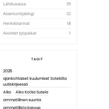
Lähikuvassa
39
Asiantuntijablogi
32
Henkilötarinat
18
Avoimet työpaikat
1
TAGIT
2026
ajankohtaiset kuulumiset Sotekilta
uutiskirjeessä
Alko
Alko Kotka Sutela
ammatillinen suunta
ammatillista kasvua