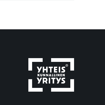
Avittaja-ryhmä
Avittajan luontoretket
avoimet työpaikat
avotyö
bändi
blogi
blogikirjoitus
digiähky
digiasiat
digilaitteet
digimaailma
digimotivaattori
Digimotivaattori-kurssi
Digimotivaattorin syksyn 2026
kurssit
digiopastaja
digiopastaja-kurssi
digitaaliset taidot
digitaalisuus
digitaidot
digitaidot haltuun
digitaitojen opettelu
digitaitojen oppiminen
digivälineet