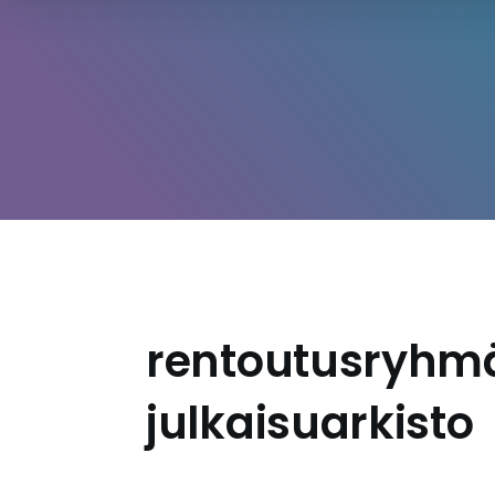
rentoutusryhmä
julkaisuarkisto