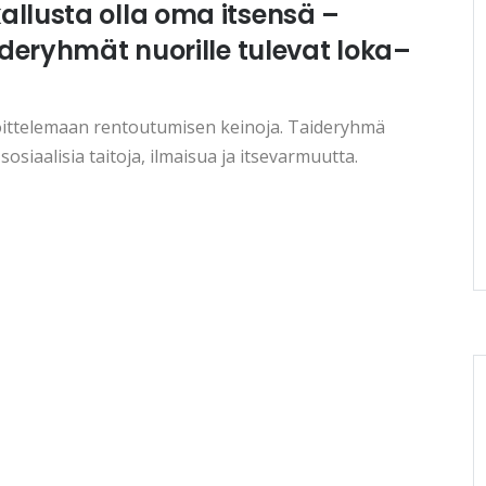
llusta olla oma itsensä –
ideryhmät nuorille tulevat loka–
oittelemaan rentoutumisen keinoja. Taideryhmä
sosiaalisia taitoja, ilmaisua ja itsevarmuutta.