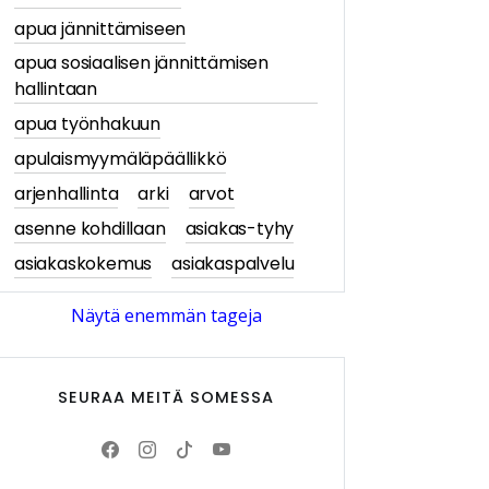
apua jännittämiseen
apua sosiaalisen jännittämisen
hallintaan
apua työnhakuun
apulaismyymäläpäällikkö
arjenhallinta
arki
arvot
asenne kohdillaan
asiakas-tyhy
asiakaskokemus
asiakaspalvelu
asiakastarina
asiakastarinat
Näytä enemmän tageja
asiakasymmärrys
asiakkaan näkökulma
SEURAA MEITÄ SOMESSA
asiantuntijablogi
askartelu
askartelu- ja käsityötuotteet
av-media
avajaiset
Avittaja